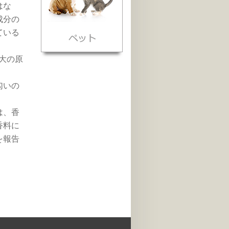
はな
成分の
ている
最大の原
匂いの
は、香
香料に
を報告