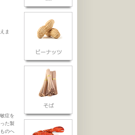
えま
敏症を
った製
ものへ