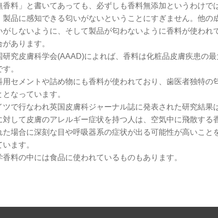
無香料」と書いてあっても、必ずしも香料無添加というわけで
、製品に感知できる匂いがないということにすぎません。他の
いがしないように、そして製品が匂わないように香料が使われ
合があります。
国研究皮膚科学会(AAAD)によれば、香料は化粧品皮膚疾患の
です。
科用セメントや詰め物にも香料が使われており、歯医者独特の
ととなっています。
イツで行なわれ英国皮膚科ジャーナル誌に発表された研究結果
に対して皮膚のアレルギー症状を持つ人は、空気中に飛散する
れた場合に深刻な目や呼吸器系の症状が出る可能性が高いこと
ています。
学香料の中には食品に使われているものもあります。