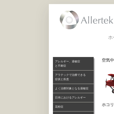
ホ
空気中
アレルギー、過敏症
と不耐症
アラテックで治療できる
症状と疾患
よく治療対象となる過敏症
日本におけるアレルギー
ホコリ
花粉症