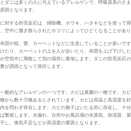
とダニは多くの人に与えているアレルゲンで、呼吸器系のさま
原因となります。
に対する拒否反応は、掃除機、ホウキ、ハタキなどを使って掃
、空中に撒き散らされたホコリによってひどくなることがあり
布団や枕、畳、カーペットなどに生息していることが多いです
けたり、カーペットの上を人が歩いたり、布団を上げ下げした
が空気中に飛散して別の場所に着地します。ダニの拒否反応の
糞が誘因となって発症します。
一般的なアレルゲンの一つです。カビは真菌の一種です。カビ
種から数十万種あるとされています。カビは高温と高湿度を好
内を問わず存在します。カビの胞子はいたる所に存在し、十分
ば繁殖します。水漏れ、台所やお風呂場の水蒸気、加湿器、屋
干し、換気不足などが高湿度の要因となります。