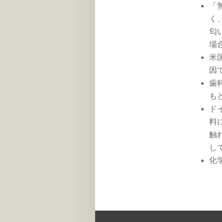
「
く
匂
場
米
因
歯
も
ド
料
触
し
化