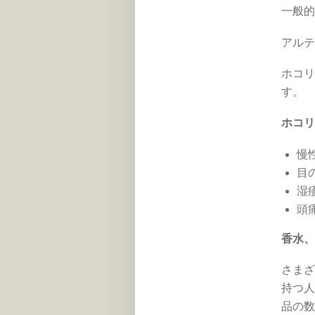
一般的
アルテ
ホコリ
す。
ホコリ
慢
目
湿
頭
香水、
さまざ
持つ人
品の数