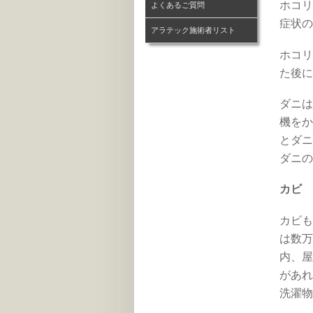
ホコリ
よくあるご質問
症状の
アラテック施術者リスト
ホコリ
た後に
ダニは
機をか
とダニ
ダニの
カビ
カビも
は数万
内、屋
があれ
洗濯物