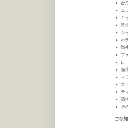
合
エ
キ
洗
シ
ボ
衛
フ
ロ
歯
マ
エ
テ
清
そ
ご存知