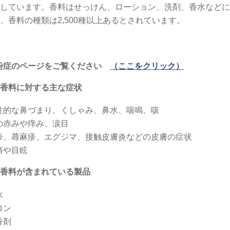
しています。香料はせっけん、ローション、洗剤、香水などに
、香料の種類は2,500種以上あるとされています。
粉
粉症のページをご覧ください
（ここをクリック）
香料に対する主な症状
性的な鼻づまり、くしゃみ、鼻水、喘鳴、咳
の赤みや痒み、涙目
疹、蕁麻疹、エグジマ、接触皮膚炎などの皮膚の症状
痛や目眩
香料が含まれている製品
水
ロン
香剤