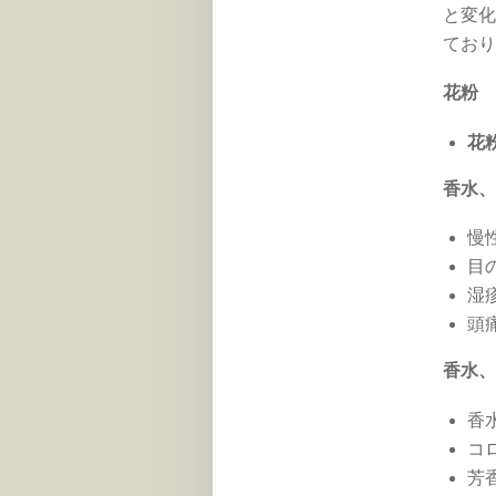
と変化
ており
花
花
香水、
慢
目
湿
頭
香水、
香
コ
芳