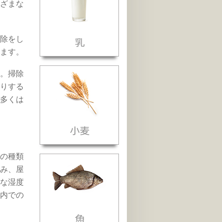
ざまな
除をし
ます。
。掃除
りする
多くは
の種類
み、屋
な湿度
内での